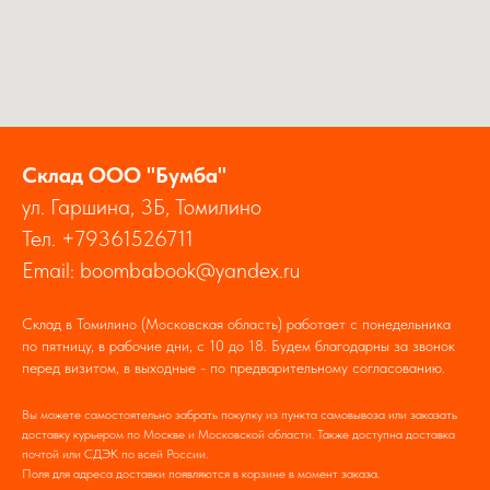
Склад ООО "Бумба"
ул. Гаршина, 3Б, Томилино
Тел. +79361526711
Email: boombabook@yandex.ru
Склад в Томилино (Московская область) работает с понедельника
по пятницу, в рабочие дни, с 10 до 18. Будем благодарны за звонок
перед визитом, в выходные - по предварительному согласованию.
Вы можете самостоятельно забрать покупку из пункта самовывоза или заказать
доставку курьером по Москве и Московской области. Также доступна доставка
почтой или СДЭК по всей России.
Поля для адреса доставки появляются в корзине в момент заказа.