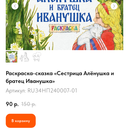
Раскраска-сказка «Сестрица Алёнушка и
братец Иванушка»
Артикул:
RU34НП240007-01
90
р.
150
р.
В корзину