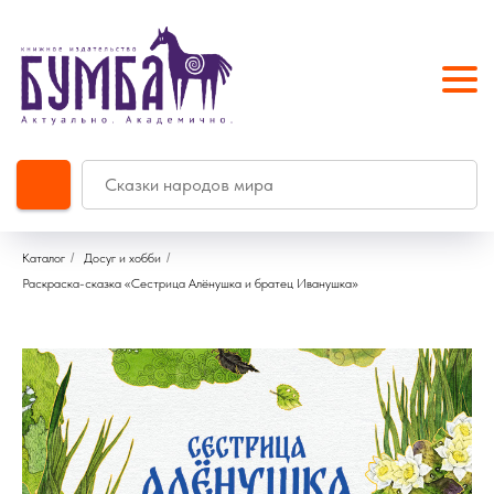
Каталог
/
Досуг и хобби
/
Раскраска-сказка «Сестрица Алёнушка и братец Иванушка»