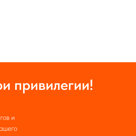
ои привилегии!
гов и
нашего