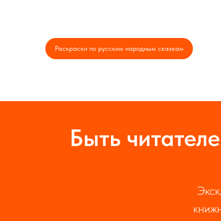
Раскраски по русским народным сказкам
Быть читателе
Экск
книжн