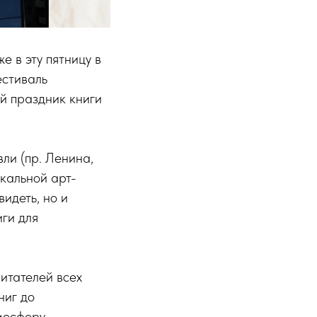
е в эту пятницу в
естиваль
й праздник книги
ли (пр. Ленина,
кальной арт-
идеть, но и
ги для
итателей всех
ниг до
тмосферу