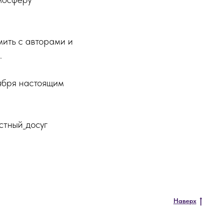
мить с авторами и
.
ября настоящим
тный_досуг
Наверх