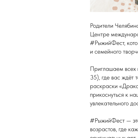
Родители Челябинс
Центре междунаро
#РыжийФест, котор
и семейного творч
Приглашаем всех 
35), где вас ждёт
раскраски «Дракон
прикоснуться к на
увлекательного дос
#РыжийФест — это
возрастов, где ка
оригинальных арт-