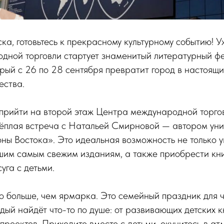
ка, готовьтесь к прекрасному культурному событию! Уж
дной торговли стартует знаменитый литературный ф
ый с 26 по 28 сентября превратит город в настоящи
ества.
прийти на второй этаж Центра международной торгов
 тёплая встреча с Натальей Смирновой — автором уни
ы Востока». Это идеальная возможность не только ув
шим самым свежим изданиям, а также приобрести кни
уга с детьми.
 больше, чем ярмарка. Это семейный праздник для ч
ждый найдёт что-то по душе: от развивающих детских к
проектов. Приходите вместе с детьми, окунитесь в а