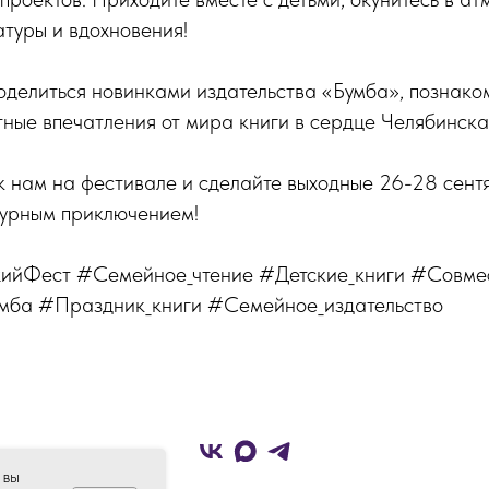
атуры и вдохновения!
оделиться новинками издательства «Бумба», познако
ные впечатления от мира книги в сердце Челябинска
к нам на фестивале и сделайте выходные 26-28 сент
урным приключением!
ийФест #Семейное_чтение #Детские_книги #Совмес
мба #Праздник_книги #Семейное_издательство
 вы