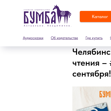
Каталог
Аудиосказки
Об издательстве
Где купить
Челябинс
чтения –
сентября!