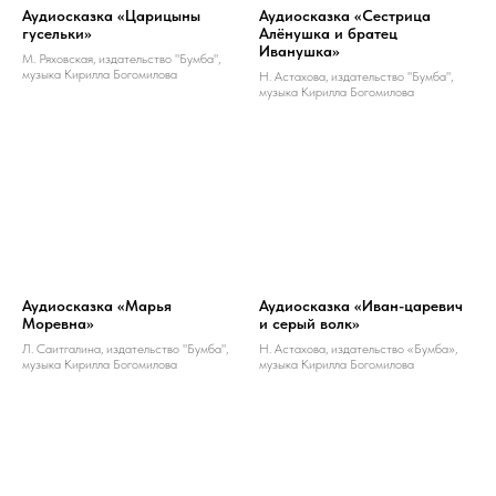
Аудиосказка «Царицыны
Аудиосказка «Сестрица
гусельки»
Алёнушка и братец
Иванушка»
М. Ряховская, издательство "Бумба",
музыка Кирилла Богомилова
Н. Астахова, издательство "Бумба",
музыка Кирилла Богомилова
Аудиосказка «Марья
Аудиосказка «Иван-царевич
Моревна»
и серый волк»
Л. Саитгалина, издательство "Бумба",
Н. Астахова, издательство «Бумба»,
музыка Кирилла Богомилова
музыка Кирилла Богомилова