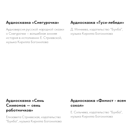
Аудиосказка «Снегурочка»
Аудиосказка «Гуси-лебеди»
Аудиоверсия русской народной сказки
Д. Минеева, издательство "Бумба",
о Снегурочке – волшебная зимняя
музыка Кирилла Богомилова
история в исполнении Е. Стриевской,
музыка Кирилла Богомилова
Аудиосказка «Семь
Аудиосказка «Финист - ясен
Симеонов — семь
сокол»
работничков»
Е. Сильчева, издательство "Бумба",
музыка Кирилла Богомилова
Елизавета Стриевская, издательство
"Бумба", музыка Кирилла Богомилова