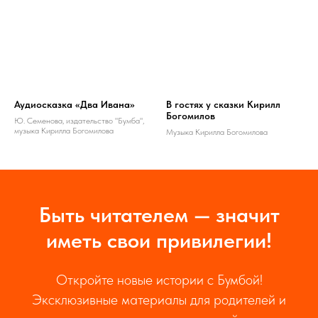
Аудиосказка «Два Ивана»
В гостях у сказки Кирилл
Богомилов
Ю. Семенова, издательство "Бумба",
музыка Кирилла Богомилова
Музыка Кирилла Богомилова
Быть читателем — значит
иметь свои привилегии!
Откройте новые истории с Бумбой!
Эксклюзивные материалы для родителей и