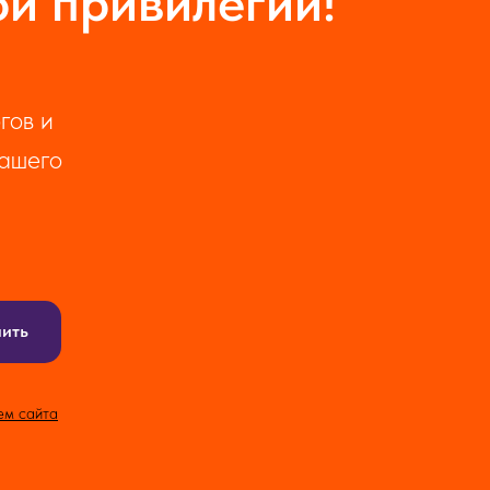
ои привилегии!
гов и
нашего
пить
ем сайта