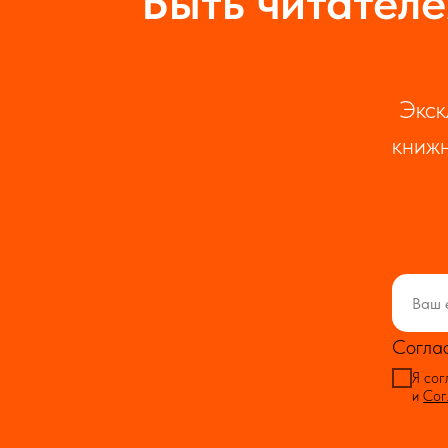
Быть читателе
Экск
книжн
Согла
Я сог
и
Сог