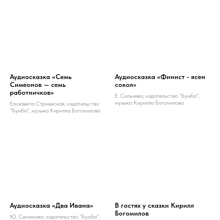
Аудиосказка «Семь
Аудиосказка «Финист - ясен
Симеонов — семь
сокол»
работничков»
Е. Сильчева, издательство "Бумба",
музыка Кирилла Богомилова
Елизавета Стриевская, издательство
"Бумба", музыка Кирилла Богомилова
Аудиосказка «Два Ивана»
В гостях у сказки Кирилл
Богомилов
Ю. Семенова, издательство "Бумба",