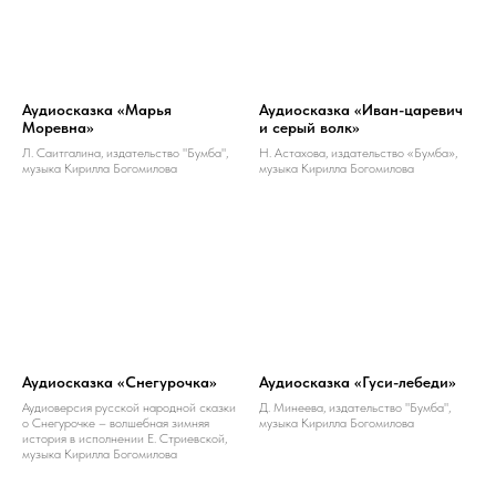
Аудиосказка «Марья
Аудиосказка «Иван-царевич
Моревна»
и серый волк»
Л. Саитгалина, издательство "Бумба",
Н. Астахова, издательство «Бумба»,
музыка Кирилла Богомилова
музыка Кирилла Богомилова
Аудиосказка «Снегурочка»
Аудиосказка «Гуси-лебеди»
Аудиоверсия русской народной сказки
Д. Минеева, издательство "Бумба",
о Снегурочке – волшебная зимняя
музыка Кирилла Богомилова
история в исполнении Е. Стриевской,
музыка Кирилла Богомилова