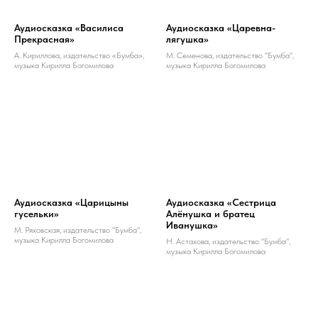
Аудиосказка «Василиса
Аудиосказка «Царевна-
Прекрасная»
лягушка»
А. Кириллова, издательство «Бумба»,
М. Семенова, издательство "Бумба",
музыка Кирилла Богомилова
музыка Кирилла Богомилова
Аудиосказка «Царицыны
Аудиосказка «Сестрица
гусельки»
Алёнушка и братец
Иванушка»
М. Ряховская, издательство "Бумба",
музыка Кирилла Богомилова
Н. Астахова, издательство "Бумба",
музыка Кирилла Богомилова