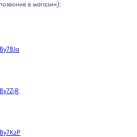
a
R
zP