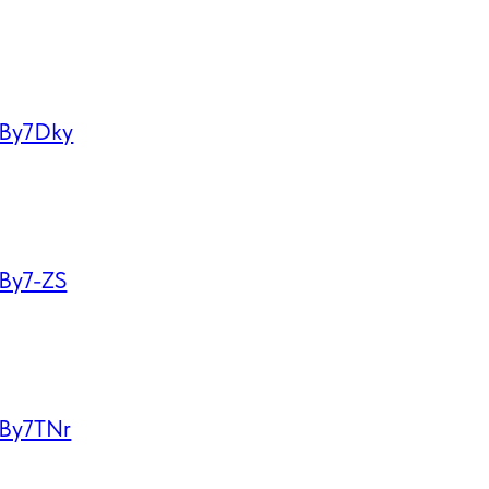
ky
S
Nr
jT