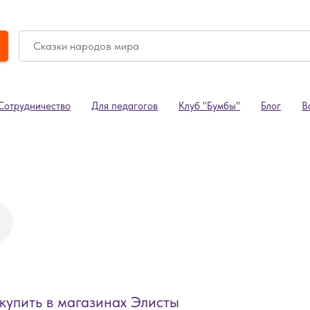
Сотрудничество
Для педагогов
Клуб "Бумбы"
Блог
В
ь в магазинах Элисты
нив в магазин):