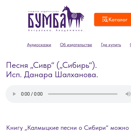
Каталог
Аудиосказки
Об издательстве
Где купить
Песня „Сивр“ („Сибирь“).
Исп. Данара Шалханова.
Книгу „Калмыцкие песни о Сибири“ можно купит
(просим уточнить наличие, предварительно позво