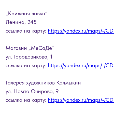
ссылка на карту:
https://yandex.ru/maps/-/CDBy7D
Магазин „МеСаДе“
ул. Городовикова, 1
ссылка на карту:
https://yandex.ru/maps/-/CDBy7-Z
Галерея художников Калмыкии
ул. Номто Очирова, 9
ссылка на карту:
https://yandex.ru/maps/-/CDBy7T
Магазин „Smart Toys“
улица Юрия Клыкова, 87Б (зеленый рынок)
ссылка на карту:
https://yandex.ru/maps/-/CDB5AQ