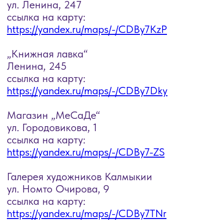
Галерея художников Калмыкии
ул. Номто Очирова, 9
ссылка на карту:
https://yandex.ru/maps/-/CDBy7TNr
Магазин „Smart Toys“
улица Юрия Клыкова, 87Б (зеленый
рынок)
ссылка на карту:
https://yandex.ru/maps/-/CDB5AQjT