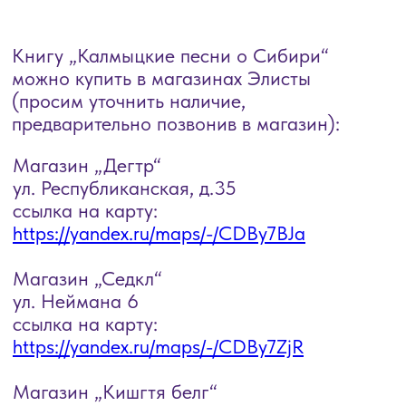
Магазин „Дегтр“
ул. Республиканская, д.35
ссылка на карту:
https://yandex.ru/maps/-/CDBy7BJa
Магазин „Седкл“
ул. Неймана 6
ссылка на карту:
https://yandex.ru/maps/-/CDBy7ZjR
Магазин „Кишгтя белг“
ул. Ленина, 247
ссылка на карту:
https://yandex.ru/maps/-/CDBy7KzP
„Книжная лавка“
Ленина, 245
ссылка на карту:
https://yandex.ru/maps/-/CDBy7Dky
Магазин „МеСаДе“
ул. Городовикова, 1
ссылка на карту:
https://yandex.ru/maps/-/CDBy7-ZS