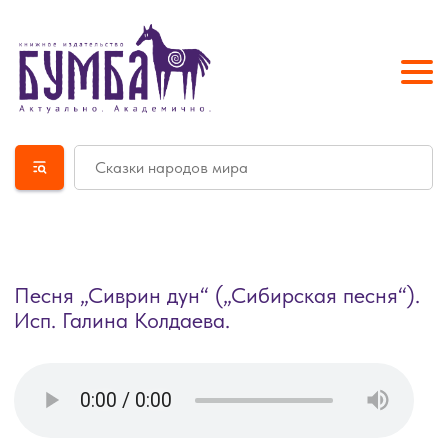
Песня „Сиврин дун“ („Сибирская песня“).
Исп. Галина Колдаева.
Книгу „Калмыцкие песни о Сибири“
можно купить в магазинах Элисты
(просим уточнить наличие,
предварительно позвонив в магазин):