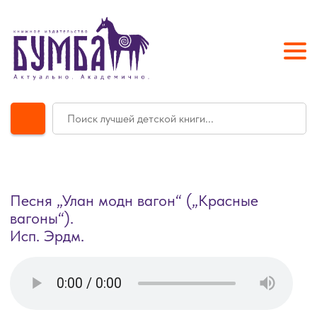
Песня „Улан модн вагон“ („Красные
вагоны“).
Исп. Эрдм.
Книгу „Калмыцкие песни о Сибири“
можно купить в магазинах Элисты
(просим уточнить наличие,
предварительно позвонив в магазин):