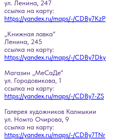
Галерея художников Калмыкии
ул. Номто Очирова, 9
ссылка на карту:
https://yandex.ru/maps/-/CDBy7TNr
Магазин „Smart Toys“
улица Юрия Клыкова, 87Б (зеленый
рынок)
ссылка на карту:
https://yandex.ru/maps/-/CDB5AQjT