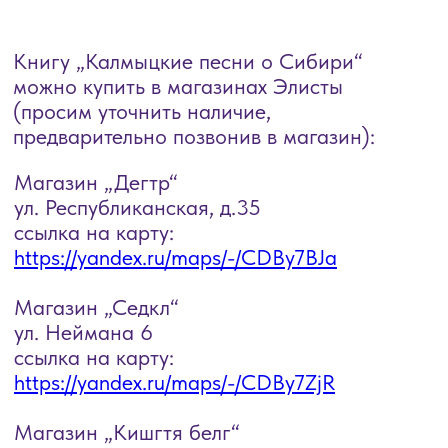
Магазин „Дегтр“
ул. Республиканская, д.35
ссылка на карту:
https://yandex.ru/maps/-/CDBy7BJa
Магазин „Седкл“
ул. Неймана 6
ссылка на карту:
https://yandex.ru/maps/-/CDBy7ZjR
Магазин „Кишгтя белг“
ул. Ленина, 247
ссылка на карту:
https://yandex.ru/maps/-/CDBy7KzP
„Книжная лавка“
Ленина, 245
ссылка на карту:
https://yandex.ru/maps/-/CDBy7Dky
Магазин „МеСаДе“
ул. Городовикова, 1
ссылка на карту:
https://yandex.ru/maps/-/CDBy7-ZS